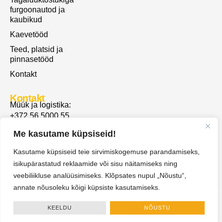
furgoonautod ja
kaubikud
Kaevetööd
Teed, platsid ja
pinnasetööd
Kontakt
Kontakt
Müük ja logistika:
+372 56 5000 55
rommi@autoveod.ee
Me kasutame küpsiseid!
Raamatupidamine:
+372 5594 1040
Kasutame küpsiseid teie sirvimiskogemuse parandamiseks,
info@autoveod.ee
isikupärastatud reklaamide või sisu näitamiseks ning
Valtsi 3, Lagedi alevik, Rae vald, Harjumaa,
75303
veebiliikluse analüüsimiseks. Klõpsates nupul „Nõustu“,
annate nõusoleku kõigi küpsiste kasutamiseks.
© 2026 Veoteenused OÜ
KEELDU
NÕUSTU
Müügi- ja kasutustingimused
Küpsiste- ja privaatsuspoliitika