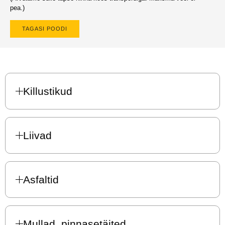
pea.)
TAGASI POODI
Killustikud
Liivad
Asfaltid
Mullad, pinnasetäited