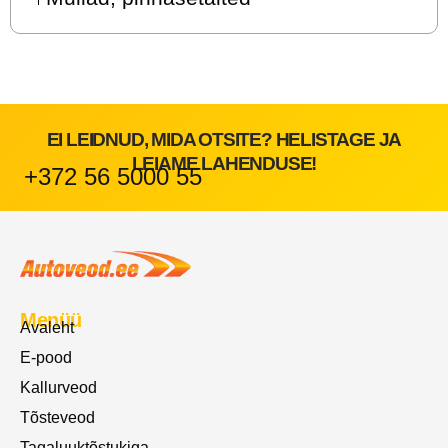
EI LEIDNUD, MIDA OTSITE? HELISTAGE JA
LEIAME LAHENDUSE!
+372 56 5000 55
Menüü
Avaleht
E-pood
Kallurveod
Tõsteveod
Tagaluuktõstukiga