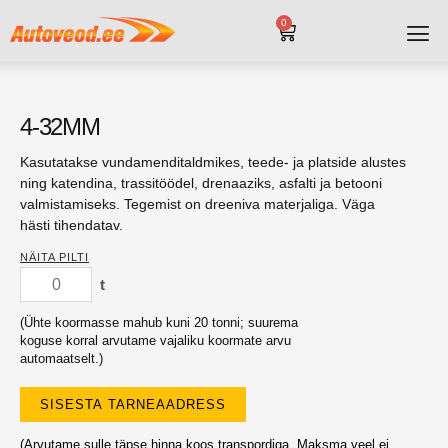
0
4-32MM
Kasutatakse vundamenditaldmikes, teede- ja platside alustes
ning katendina, trassitöödel, drenaaziks, asfalti ja betooni
valmistamiseks. Tegemist on dreeniva materjaliga. Väga
hästi tihendatav.
NÄITA PILTI
t
(Ühte koormasse mahub kuni 20 tonni; suurema
koguse korral arvutame vajaliku koormate arvu
automaatselt.)
SISESTA TARNEAADRESS
(Arvutame sulle täpse hinna koos transpordiga. Maksma veel ei